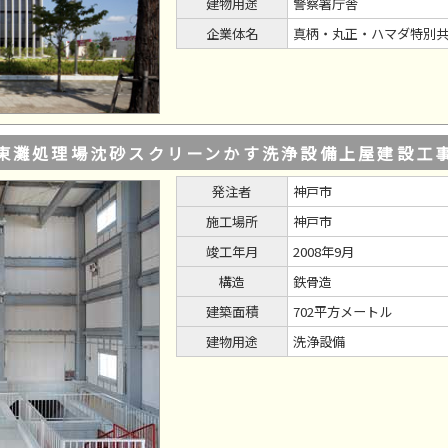
建物用途
警察署庁舎
企業体名
真柄・丸正・ハマダ特別
東灘処理場沈砂スクリーンかす洗浄設備上屋建設工
発注者
神戸市
施工場所
神戸市
竣工年月
2008年9月
構造
鉄骨造
建築面積
702平方メートル
建物用途
洗浄設備