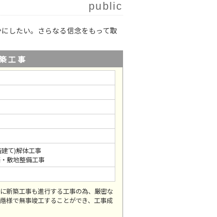
public
かにしたい。さらなる信念をもって取
築工事
階建て)解体工事
築・敷地整備工事
に新築工事も進行する工事の為、厳密な
蔭様で無事竣工することができ、工事成