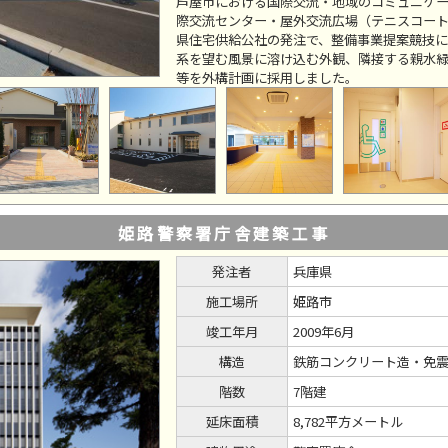
芦屋市における国際交流・地域のコミュニケー
際交流センター・屋外交流広場（テニスコート
県住宅供給公社の発注で、整備事業提案競技に
系を望む風景に溶け込む外観、隣接する親水
等を外構計画に採用しました。
姫路警察署庁舎建築工事
発注者
兵庫県
施工場所
姫路市
竣工年月
2009年6月
構造
鉄筋コンクリート造・免
階数
7階建
延床面積
8,782平方メートル