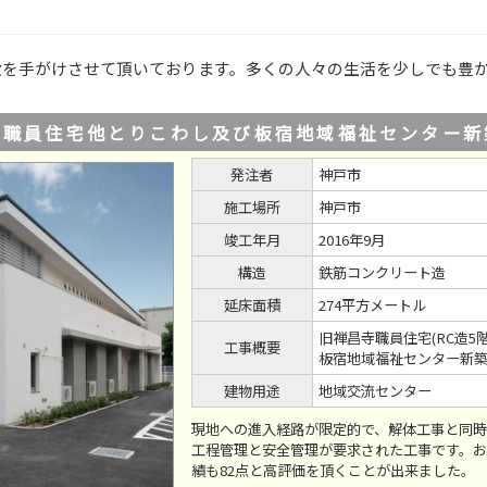
設を手がけさせて頂いております。多くの人々の生活を少しでも豊
寺職員住宅他とりこわし及び板宿地域福祉センター新
発注者
神戸市
施工場所
神戸市
竣工年月
2016年9月
構造
鉄筋コンクリート造
延床面積
274平方メートル
旧禅昌寺職員住宅(RC造5
工事概要
板宿地域福祉センター新
建物用途
地域交流センター
現地への進入経路が限定的で、解体工事と同時
工程管理と安全管理が要求された工事です。お
績も82点と高評価を頂くことが出来ました。