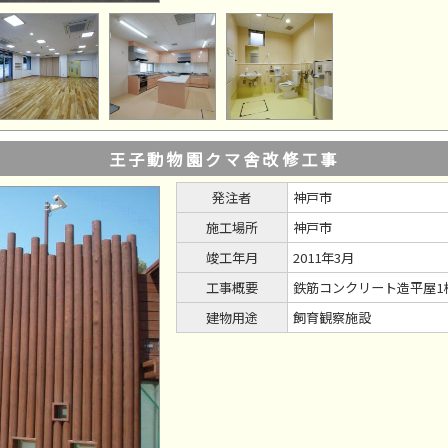
王子動物園クマ舎改修工事
発注者
神戸市
施工場所
神戸市
竣工年月
2011年3月
工事概要
鉄筋コンクリート造平屋1
建物用途
飼育観察施設